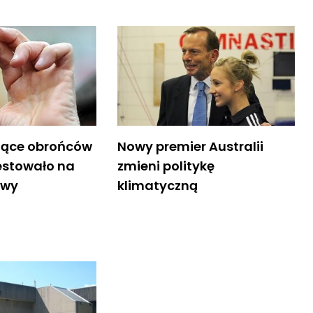
iące obrońców
Nowy premier Australii
estowało na
zmieni politykę
awy
klimatyczną