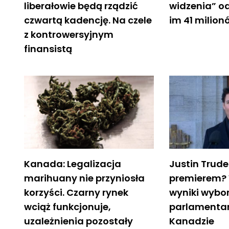
liberałowie będą rządzić
widzenia” o
czwartą kadencję. Na czele
im 41 milio
z kontrowersyjnym
finansistą
Kanada: Legalizacja
Justin Trud
marihuany nie przyniosła
premierem?
korzyści. Czarny rynek
wyniki wybo
wciąż funkcjonuje,
parlamenta
uzależnienia pozostały
Kanadzie