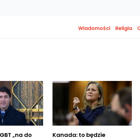
Wiadomości
Religia
O
LGBT „na do
Kanada: to będzie