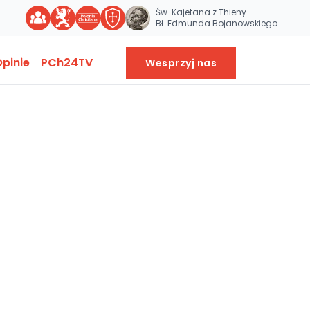
Św. Kajetana z Thieny
Bł. Edmunda Bojanowskiego
pinie
PCh24TV
Wesprzyj nas