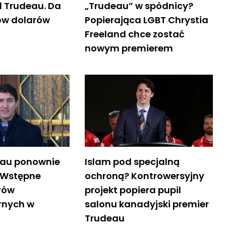
d Trudeau. Da
„Trudeau” w spódnicy?
nów dolarów
Popierająca LGBT Chrystia
Freeland chce zostać
nowym premierem
eau ponownie
Islam pod specjalną
 Wstępne
ochroną? Kontrowersyjny
rów
projekt popiera pupil
rnych w
salonu kanadyjski premier
Trudeau