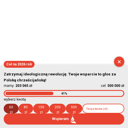
×
Cel na 2026 rok
Zatrzymaj ideologiczną rewolucję. Twoje wsparcie to głos za
Polską chrześcijańską!
mamy:
203 065 zł
cel:
500 000 zł
41%
wybierz kwotę:
60
80
100
200
500
zł
zł
zł
zł
zł
Wspieram