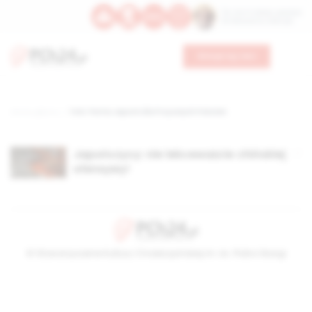
Św. Hormizdasa, papieża
Bł. Oktawiana, biskupa
Wesprzyj nas
Strona główna
TAG: Partia Japonii dla Przyszłych Pokoleń
Japończycy: nie lekceważcie chińskiej
ofensywy!
© Stowarzyszenie Kultury Chrześcijańskiej im. ks. Piotra Skargi
2026-08-06 08:56:23