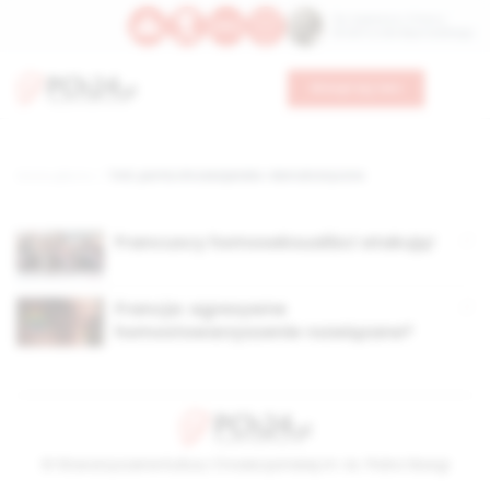
Św. Kajetana z Thieny
Bł. Edmunda Bojanowskiego
Wesprzyj nas
Strona główna
TAG: partia chrześcijańsko-demokratyczna
Francuscy homoseksualiści atakują!
Francja: agresywne
homostowarzyszenie rozwiązane?
© Stowarzyszenie Kultury Chrześcijańskiej im. ks. Piotra Skargi