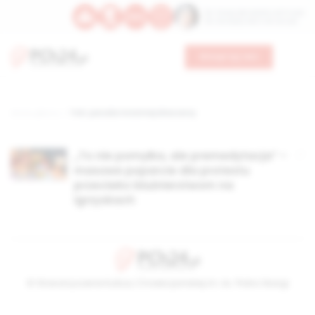
Św. Teresy Benedykty od Krzyża
Św. Kandydy Marii od Jezusa
Wesprzyj nas
Strona główna
TAG: parodia Ostatniej Wieczerzy
„To nie pomyłka, ale premedytacja” –
masowe poparcie dla protestu
przeciwko bluźnierstwom na
igrzyskach
© Stowarzyszenie Kultury Chrześcijańskiej im. ks. Piotra Skargi
2026-08-09 09:35:15