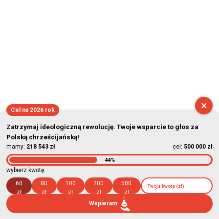
×
Cel na 2026 rok
Zatrzymaj ideologiczną rewolucję. Twoje wsparcie to głos za
Polską chrześcijańską!
mamy:
218 543 zł
cel:
500 000 zł
44%
wybierz kwotę:
60
80
100
200
500
zł
zł
zł
zł
zł
Wspieram