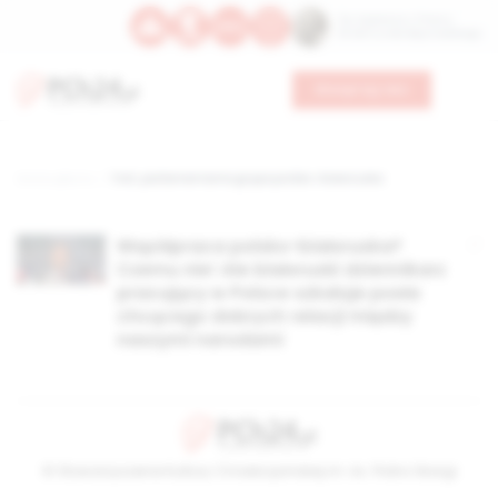
Św. Kajetana z Thieny
Bł. Edmunda Bojanowskiego
Wesprzyj nas
Strona główna
TAG: parlamentarna grupa polsko-białoruska
Współpraca polsko-białoruska?
Czemu nie! Ale białoruski dziennikarz
pracujący w Polsce szkaluje posła
chcącego dobrych relacji między
naszymi narodami
© Stowarzyszenie Kultury Chrześcijańskiej im. ks. Piotra Skargi