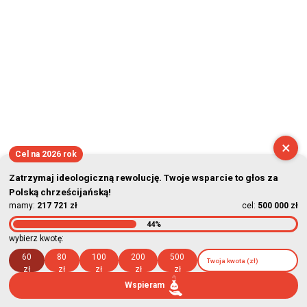
2026-08-07 10:53:09
×
Cel na 2026 rok
Zatrzymaj ideologiczną rewolucję. Twoje wsparcie to głos za
Polską chrześcijańską!
mamy:
217 721 zł
cel:
500 000 zł
44%
wybierz kwotę:
60
80
100
200
500
zł
zł
zł
zł
zł
Wspieram