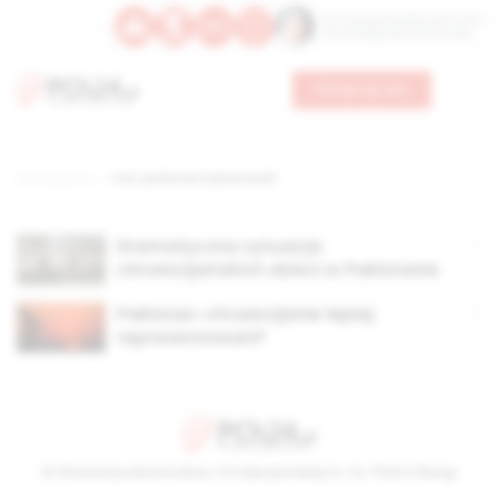
Św. Teresy Benedykty od Krzyża
Św. Kandydy Marii od Jezusa
Wesprzyj nas
Strona główna
TAG: parlament pkaistański
Dramatyczna sytuacja
chrześcijańskich dzieci w Pakistanie
Pakistan: chrześcijanie lepiej
reprezentowani?
© Stowarzyszenie Kultury Chrześcijańskiej im. ks. Piotra Skargi