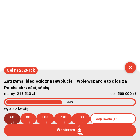
2026-08-09 06:09:04
×
Cel na 2026 rok
Zatrzymaj ideologiczną rewolucję. Twoje wsparcie to głos za
Polską chrześcijańską!
mamy:
218 543 zł
cel:
500 000 zł
44%
wybierz kwotę:
60
80
100
200
500
zł
zł
zł
zł
zł
Wspieram