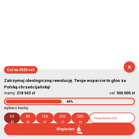
×
Cel na 2026 rok
Zatrzymaj ideologiczną rewolucję. Twoje wsparcie to głos za
Polską chrześcijańską!
mamy:
218 543 zł
cel:
500 000 zł
44%
wybierz kwotę:
60
80
100
200
500
zł
zł
zł
zł
zł
Wspieram