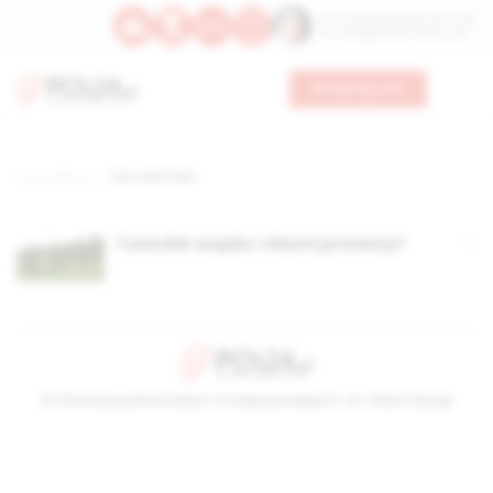
Św. Teresy Benedykty od Krzyża
Św. Kandydy Marii od Jezusa
Wesprzyj nas
Strona główna
TAG: park Gezi
Tureckie wojsko stłumi protesty?
© Stowarzyszenie Kultury Chrześcijańskiej im. ks. Piotra Skargi
2026-08-09 10:26:57