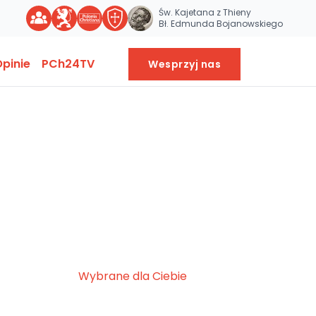
Św. Kajetana z Thieny
Bł. Edmunda Bojanowskiego
pinie
PCh24TV
Wesprzyj nas
Wybrane dla Ciebie