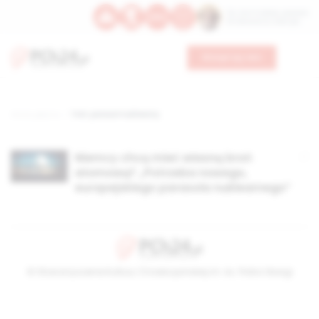
Św. Hormizdasa, papieża
Bł. Oktawiana, biskupa
Wesprzyj nas
Strona główna
TAG: parasol nuklearny
Niemcy chcą mieć własną broń
atomową? „Potrzeba nowego,
europejskiego parasola nuklearnego”
© Stowarzyszenie Kultury Chrześcijańskiej im. ks. Piotra Skargi
2026-08-06 09:19:49