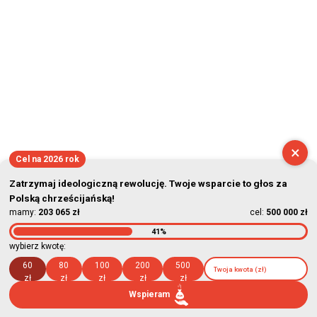
×
Cel na 2026 rok
Zatrzymaj ideologiczną rewolucję. Twoje wsparcie to głos za
Polską chrześcijańską!
mamy:
203 065 zł
cel:
500 000 zł
41%
wybierz kwotę:
60
80
100
200
500
zł
zł
zł
zł
zł
Wspieram