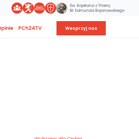
Św. Kajetana z Thieny
Bł. Edmunda Bojanowskiego
pinie
PCh24TV
Wesprzyj nas
Wybrane dla Ciebie