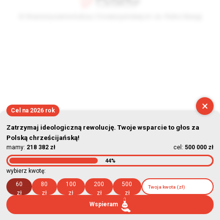
© Stowarzyszenie Kultury Chrześcijańskiej im. ks. Piotra Skargi
2026-08-07 22:17:56
×
Cel na 2026 rok
Zatrzymaj ideologiczną rewolucję. Twoje wsparcie to głos za
Polską chrześcijańską!
mamy:
218 382 zł
cel:
500 000 zł
44%
wybierz kwotę:
60
80
100
200
500
zł
zł
zł
zł
zł
Wspieram