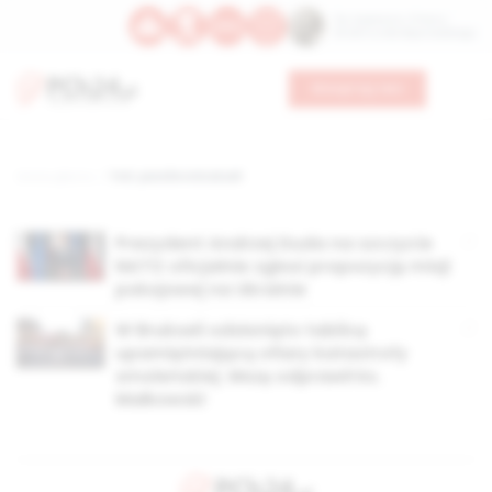
Św. Kajetana z Thieny
Bł. Edmunda Bojanowskiego
Wesprzyj nas
Strona główna
TAG: parafie w brukseli
Prezydent Andrzej Duda na szczycie
NATO oficjalnie zgłosi propozycję misji
pokojowej na Ukrainie
W Brukseli odsłonięto tablicę
upamiętniającą ofiary katastrofy
smoleńskiej. Mszę odprawił ks.
Małkowski