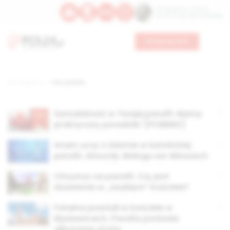
Św. Kajetana z Thieny
Bł. Edmunda Bojanowskiego
Wesprzyj nas
Strona główna
TAG: parafia
Synodalność w Twojej parafii. Mamy
praktyczny poradnik! [POBIERZ]
Imam uczy o islamie w katolickiej
parafii. Absurdy dialogu we Włoszech
Chrystus na parafii. Czy jest
zbawienie w „zwykłym” Kościele?
Fatalna powódź w kościele w
Mysłowicach. Parafia poniosła
olbrzymie straty