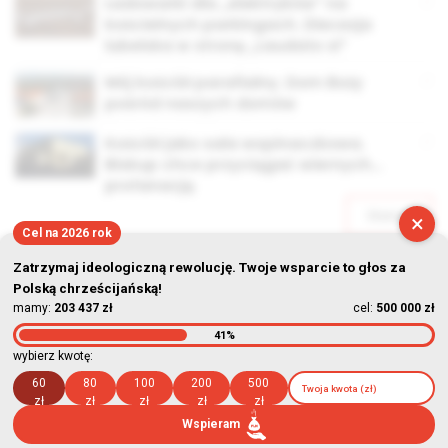
Ładowarki dla „elektryków” na
kościelnych parkingach. Diecezja
lubelska w stronę „Laudato si”
Mój kościół parafialny. Dom Boży
pośród naszych domów
Kościół jako sala wspinaczkowa.
Biskup chce przyciągać wiernych…
profanacją
Starsze
×
Cel na 2026 rok
Zatrzymaj ideologiczną rewolucję. Twoje wsparcie to głos za
Polską chrześcijańską!
mamy:
203 437 zł
cel:
500 000 zł
41%
© Stowarzyszenie Kultury Chrześcijańskiej im. ks. Piotra Skargi
wybierz kwotę:
2026-08-07 07:01:44
60
80
100
200
500
zł
zł
zł
zł
zł
Wspieram