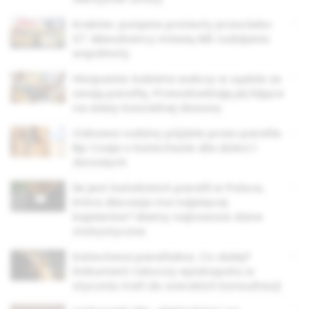
Kraków: potężne protesty przeciwko
S7. Mieszkańcy mówią NIE rozbijaniu
wspólnoty
Hiszpania: kobieta walczy w sądzie ze
swoją parafią. Przeszkadzają jej bijące
na wieży kościelnej dzwony
Odnowa rodziny pójdzie przez parafie.
Bp Czaja o katechezie dla dzieci i
dorosłych
Ile jest katolickich parafii w Polsce,
która diecezja ma najwięcej
kapłanów? Mamy najnowsze dane
statystyczne
Katecheza parafialna. Co dalej?
Dokument roboczy episkopatu w
styczniu trafi do szerokich konsultacji