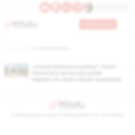
Św. Hormizdasa, papieża
Bł. Oktawiana, biskupa
Wesprzyj nas
Strona główna
TAG: parafia w dmeninie
„Gazeta Radomszczańska”: trzech
nieznanych sprawców pobiło
kapłana. Do ataku doszło na plebanii
© Stowarzyszenie Kultury Chrześcijańskiej im. ks. Piotra Skargi
2026-08-06 01:53:03