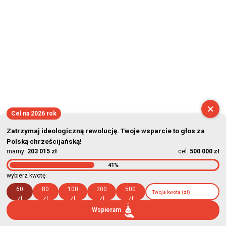
×
Cel na 2026 rok
Zatrzymaj ideologiczną rewolucję. Twoje wsparcie to głos za
Polską chrześcijańską!
mamy:
203 015 zł
cel:
500 000 zł
41%
wybierz kwotę:
60
80
100
200
500
zł
zł
zł
zł
zł
Wspieram