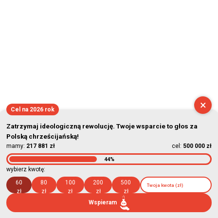
×
Cel na 2026 rok
Zatrzymaj ideologiczną rewolucję. Twoje wsparcie to głos za
Polską chrześcijańską!
mamy:
217 881 zł
cel:
500 000 zł
44%
wybierz kwotę:
60
80
100
200
500
zł
zł
zł
zł
zł
Wspieram