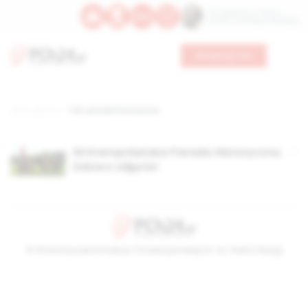
Św. Kajetana z Thieny
Bł. Edmunda Bojanowskiego
Wesprzyj nas
Strona główna
TAG: parada historyczna
XII Krempniańska Parada Historyczna.
Zobacz zdjęcia!
© Stowarzyszenie Kultury Chrześcijańskiej im. ks. Piotra Skargi
2026-08-07 17:51:43