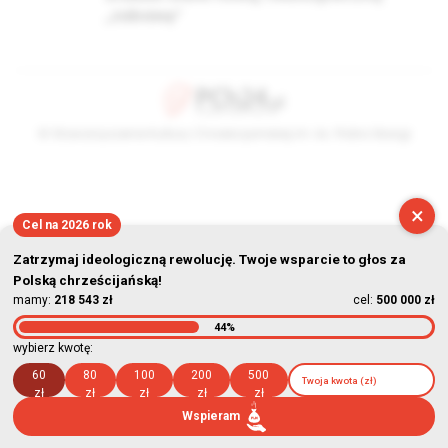
„zabawę”
© Stowarzyszenie Kultury Chrześcijańskiej im. ks. Piotra Skargi
2026-08-09 09:02:58
×
Cel na 2026 rok
Zatrzymaj ideologiczną rewolucję. Twoje wsparcie to głos za
Polską chrześcijańską!
mamy:
218 543 zł
cel:
500 000 zł
44%
wybierz kwotę:
60
80
100
200
500
zł
zł
zł
zł
zł
Wspieram