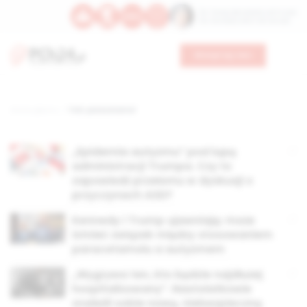
Św. Teresy Benedykty od Krzyża
Św. Kandydy Marii od Jezusa
Wesprzyj nas
Strona główna
TAG: paracetamol
„Epidemia autyzmu” pod lupą
administracji Trumpa. Czy to
zapowiedź przełomu w dyskusji o
przyczynach ASD?
Kennedy i Trump ujawniają: może
istnieć związek między stosowaniem
paracetamolu a autyzmem
„Wygrywa ten, kto będzie najdłużej
hospitalizowany”. Nastolatkowie
znaleźli sobie nową, niebezpieczną