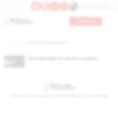
Św. Kajetana z Thieny
Bł. Edmunda Bojanowskiego
Wesprzyj nas
Strona główna
TAG: para homoseksualistów
Homoparada na ulicach Londynu
© Stowarzyszenie Kultury Chrześcijańskiej im. ks. Piotra Skargi
2026-08-07 20:49:31