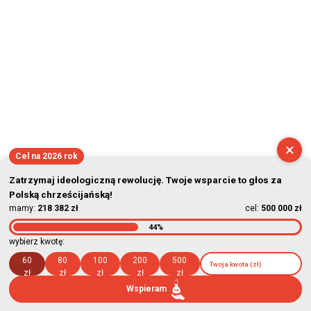
×
Cel na 2026 rok
Zatrzymaj ideologiczną rewolucję. Twoje wsparcie to głos za
Polską chrześcijańską!
mamy:
218 382 zł
cel:
500 000 zł
44%
wybierz kwotę:
60
80
100
200
500
zł
zł
zł
zł
zł
Wspieram