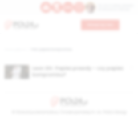
Św. Hormizdasa, papieża
Bł. Oktawiana, biskupa
Wesprzyj nas
Strona główna
TAG: papież kompromisu
Leon XIV. Papież prawdy – czy papież
kompromisu?
© Stowarzyszenie Kultury Chrześcijańskiej im. ks. Piotra Skargi
2026-08-06 01:51:37