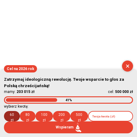
×
Cel na 2026 rok
Zatrzymaj ideologiczną rewolucję. Twoje wsparcie to głos za
Polską chrześcijańską!
mamy:
203 015 zł
cel:
500 000 zł
41%
wybierz kwotę:
60
80
100
200
500
zł
zł
zł
zł
zł
Wspieram