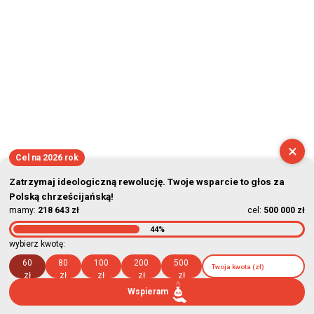
×
Cel na 2026 rok
Zatrzymaj ideologiczną rewolucję. Twoje wsparcie to głos za
Polską chrześcijańską!
mamy:
218 643 zł
cel:
500 000 zł
44%
wybierz kwotę:
60
80
100
200
500
zł
zł
zł
zł
zł
Wspieram