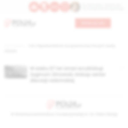
Św. Wawrzyńca, męczennika
Św. Amadeusza Portugalskiego
Wesprzyj nas
Strona główna
TAG: Papieska Rada ds. Duszpasterstwa Chorych i Służby
Zdrowia
W wieku 67 lat zmarł arcybiskup
Zygmunt Zimowski, biskup senior
diecezji radomskiej
© Stowarzyszenie Kultury Chrześcijańskiej im. ks. Piotra Skargi
2026-08-10 19:02:47