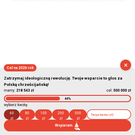
2026-08-09 06:21:08
×
Cel na 2026 rok
Zatrzymaj ideologiczną rewolucję. Twoje wsparcie to głos za
Polską chrześcijańską!
mamy:
218 543 zł
cel:
500 000 zł
44%
wybierz kwotę:
60
80
100
200
500
zł
zł
zł
zł
zł
Wspieram