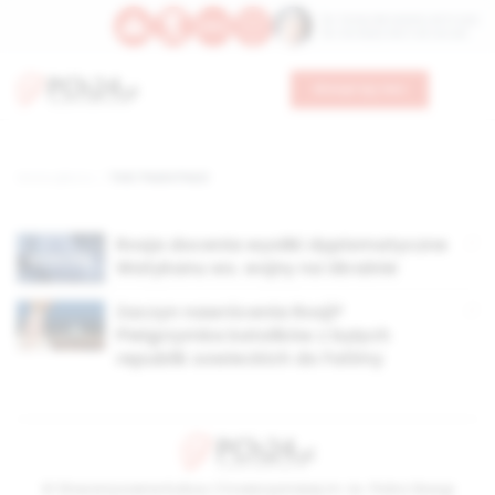
Św. Teresy Benedykty od Krzyża
Św. Kandydy Marii od Jezusa
Wesprzyj nas
Strona główna
TAG: Paolo Pezzi
Rosja docenia wysiłki dyplomatyczne
Watykanu ws. wojny na Ukrainie
Zaczyn nawrócenia Rosji?
Pielgrzymka katolików z byłych
republik sowieckich do Fatimy
© Stowarzyszenie Kultury Chrześcijańskiej im. ks. Piotra Skargi