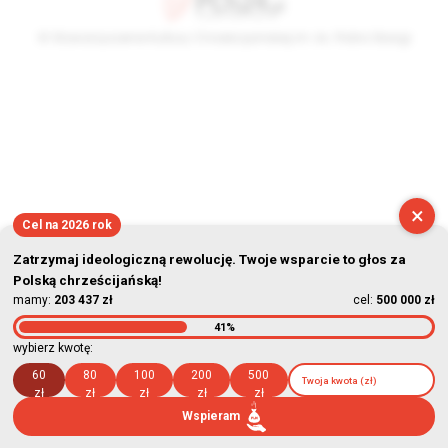
© Stowarzyszenie Kultury Chrześcijańskiej im. ks. Piotra Skargi
2026-08-07 01:29:54
×
Cel na 2026 rok
Zatrzymaj ideologiczną rewolucję. Twoje wsparcie to głos za
Polską chrześcijańską!
mamy:
203 437 zł
cel:
500 000 zł
41%
wybierz kwotę:
60
80
100
200
500
zł
zł
zł
zł
zł
Wspieram