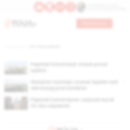
Św. Kajetana z Thieny
Bł. Edmunda Bojanowskiego
Wesprzyj nas
Strona główna
TAG: Paolo Gabriele
Papieski informatyk stanie przed
sądem
Watykan: komisja czuwać będzie nad
rekrutacją pracowników
Papieski kamerdyner usłyszał wyrok
1,5 roku więzienia