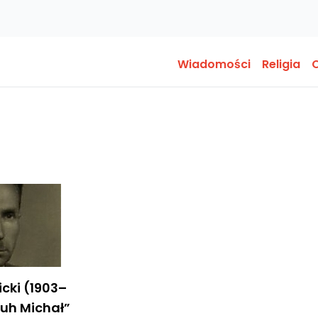
Wiadomości
Religia
O
cki (1903–
Druh Michał”