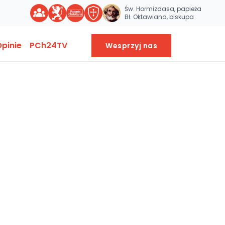
Św. Hormizdasa, papieża
Bł. Oktawiana, biskupa
pinie
PCh24TV
Wesprzyj nas