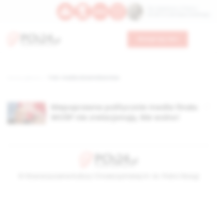
Św. Kajetana z Thieny
Bł. Edmunda Bojanowskiego
Wesprzyj nas
Strona główna
TAG: media dziennikarstwo
Niepoprawne politycznie media finału
WOŚP nie zrelacjonują. Nie wolno!
© Stowarzyszenie Kultury Chrześcijańskiej im. ks. Piotra Skargi
2026-08-07 04:04:01