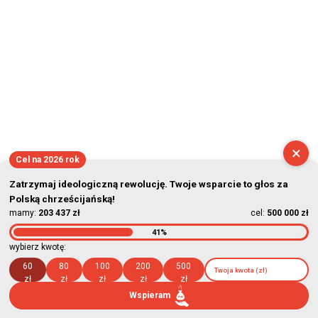
×
Cel na 2026 rok
Zatrzymaj ideologiczną rewolucję. Twoje wsparcie to głos za
Polską chrześcijańską!
mamy:
203 437 zł
cel:
500 000 zł
41%
wybierz kwotę:
60
80
100
200
500
zł
zł
zł
zł
zł
Wspieram