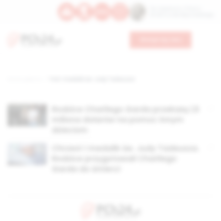
Św. Kajetana z Thieny
Bł. Edmunda Bojanowskiego
Wesprzyj nas
Strona główna
TAG: medalik św. Judy Tadeusza
Rodzice Charliego Garda przekażą 1,5
miliona dolarów na pomoc innym
dzieciom
Chrzest i medalik św. Judy Tadeusza.
Rodzice przygotowali Charliego
Garda do śmierci