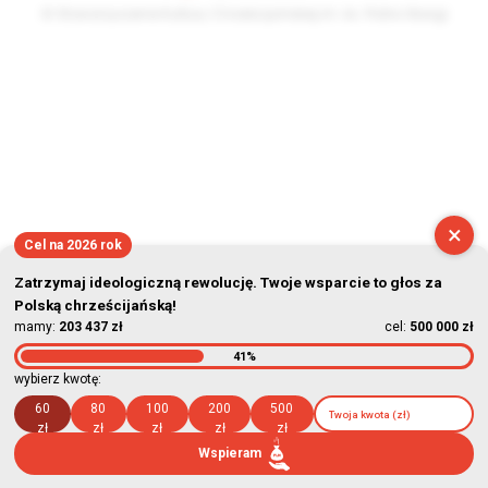
© Stowarzyszenie Kultury Chrześcijańskiej im. ks. Piotra Skargi
2026-08-07 03:58:08
×
Cel na 2026 rok
Zatrzymaj ideologiczną rewolucję. Twoje wsparcie to głos za
Polską chrześcijańską!
mamy:
203 437 zł
cel:
500 000 zł
41%
wybierz kwotę:
60
80
100
200
500
zł
zł
zł
zł
zł
Wspieram