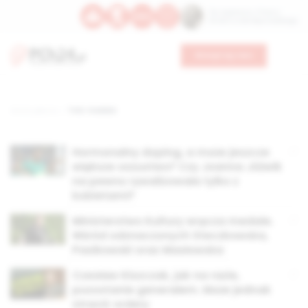
Św. Kajetana z Thieny
Bł. Edmunda Bojanowskiego
Wesprzyj nas
Strona główna
TAG: medale
Hormonalny doping, a może jeszcze
większe oszustwo? Czy Joanna Jóźwik
na pewno rywalizowała tylko z
kobietami?
Ministerstwo Kultury wręcza medale.
Wśród odznaczonych Steczkowska,
Pasikowski oraz Masłowska
Czesław Kiszczak, jak na razie,
pozostanie generałem. Może jednak
stracić ordery