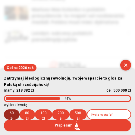
Mariusz Max Kolonko o polskim
prezydencie: to mapet od rozdawania
medali. Polska musi mieć dyktatora
Londyn: sukcesy polskich
paraolimpijczyków
×
Cel na 2026 rok
© Stowarzyszenie Kultury Chrześcijańskiej im. ks. Piotra Skargi
Zatrzymaj ideologiczną rewolucję. Twoje wsparcie to głos za
Polską chrześcijańską!
2026-08-07 23:20:56
mamy:
218 382 zł
cel:
500 000 zł
44%
wybierz kwotę:
60
80
100
200
500
zł
zł
zł
zł
zł
Wspieram