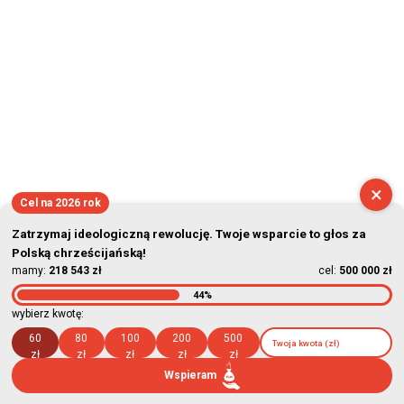
×
Cel na 2026 rok
Zatrzymaj ideologiczną rewolucję. Twoje wsparcie to głos za
Polską chrześcijańską!
mamy:
218 543 zł
cel:
500 000 zł
44%
wybierz kwotę:
60
80
100
200
500
zł
zł
zł
zł
zł
Wspieram