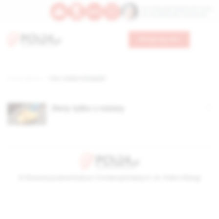
Św. Teresy Benedykty od Krzyża
Św. Kandydy Marii od Jezusa
Wesprzyj nas
Strona główna
TAG: medal olimpijski
Złoty tylko z nazwy
© Stowarzyszenie Kultury Chrześcijańskiej im. ks. Piotra Skargi
2026-08-09 08:45:52