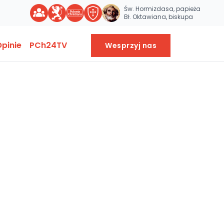
Św. Hormizdasa, papieża
Bł. Oktawiana, biskupa
pinie
PCh24TV
Wesprzyj nas