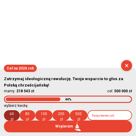
2026-08-09 05:55:44
×
Cel na 2026 rok
Zatrzymaj ideologiczną rewolucję. Twoje wsparcie to głos za
Polską chrześcijańską!
mamy:
218 543 zł
cel:
500 000 zł
44%
wybierz kwotę:
60
80
100
200
500
zł
zł
zł
zł
zł
Wspieram