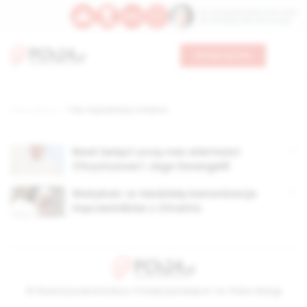
Św. Teresy Benedykty od Krzyża
Św. Kandydy Marii od Jezusa
Wesprzyj nas
Strona główna
TAG: męczennicy z Otranto
Nowi święci uczą nas wierności
Chrystusowi i Jego Ewangelii
Watykan: w niedzielę kanonizacja
męczenników z Otranto
© Stowarzyszenie Kultury Chrześcijańskiej im. ks. Piotra Skargi