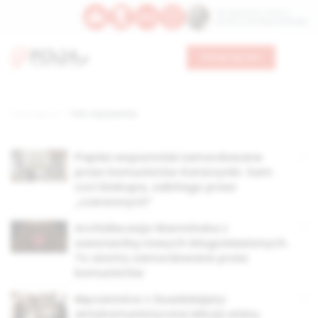
Św. Kajetana z Thieny
Bł. Edmunda Bojanowskiego
Wesprzyj nas
Strona główna
TAG: męczennice
Papież wspomniał zamordowane
przez komunistów Katarzynki. Sam
czci biskupa, zabitego przez
„czerwonych”
Archidiecezja Warmińska z
szesnastką nowych błogosławionych.
To siostry zamordowane przez
komunistów
Męczennice z Guadalajary:
antykomunistyczna lekcja wiary,