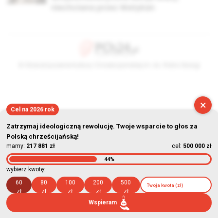
niechciana przez Watykan
© Stowarzyszenie Kultury Chrześcijańskiej im. ks. Piotra Skargi
2026-08-07 18:11:16
×
Cel na 2026 rok
Zatrzymaj ideologiczną rewolucję. Twoje wsparcie to głos za
Polską chrześcijańską!
mamy:
217 881 zł
cel:
500 000 zł
44%
wybierz kwotę:
60
80
100
200
500
zł
zł
zł
zł
zł
Wspieram