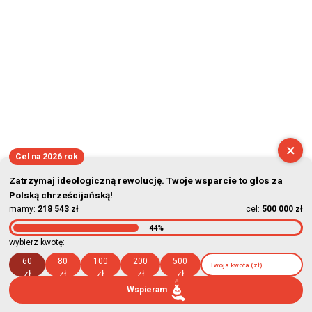
×
Cel na 2026 rok
Zatrzymaj ideologiczną rewolucję. Twoje wsparcie to głos za
Polską chrześcijańską!
mamy:
218 543 zł
cel:
500 000 zł
44%
wybierz kwotę:
60
80
100
200
500
zł
zł
zł
zł
zł
Wspieram