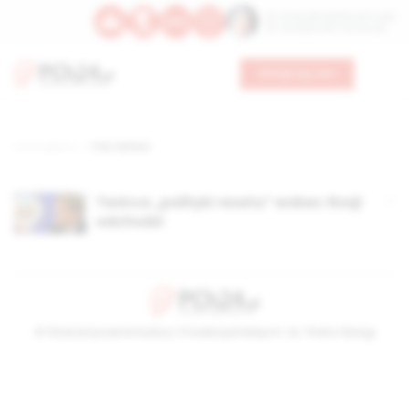
Św. Teresy Benedykty od Krzyża
Św. Kandydy Marii od Jezusa
Wesprzyj nas
Strona główna
TAG: McFaul
Twórca „polityki resetu” wobec Rosji
odchodzi
© Stowarzyszenie Kultury Chrześcijańskiej im. ks. Piotra Skargi
2026-08-09 08:25:44