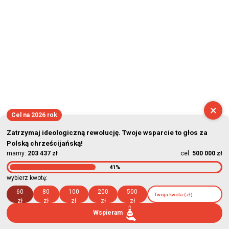
×
Cel na 2026 rok
Zatrzymaj ideologiczną rewolucję. Twoje wsparcie to głos za
Polską chrześcijańską!
mamy:
203 437 zł
cel:
500 000 zł
41%
wybierz kwotę:
60
80
100
200
500
zł
zł
zł
zł
zł
Wspieram