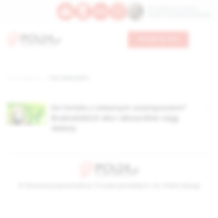
Św. Kajetana z Thieny
Bł. Edmunda Bojanowskiego
Wesprzyj nas
Strona główna
TAG: McDoald's
Do hotelu z własnym szamponem?
Brukselskich eko-absurdów ciąg
dalszy
© Stowarzyszenie Kultury Chrześcijańskiej im. ks. Piotra Skargi
2026-08-07 07:36:32