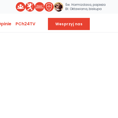
Św. Hormizdasa, papieża
Bł. Oktawiana, biskupa
pinie
PCh24TV
Wesprzyj nas