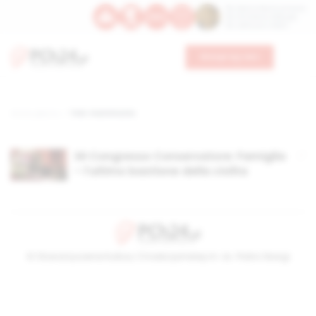
Św. Dominika Guzmana
Św. Emiliana, biskupa
Św. Zefiryna z Malii
Wesprzyj nas
Strona główna
TAG: matrimonio
XII Congresso Conservatore: Famiglia
– l’ultimo bastione della civilta
© Stowarzyszenie Kultury Chrześcijańskiej im. ks. Piotra Skargi
2026-08-08 21:53:33