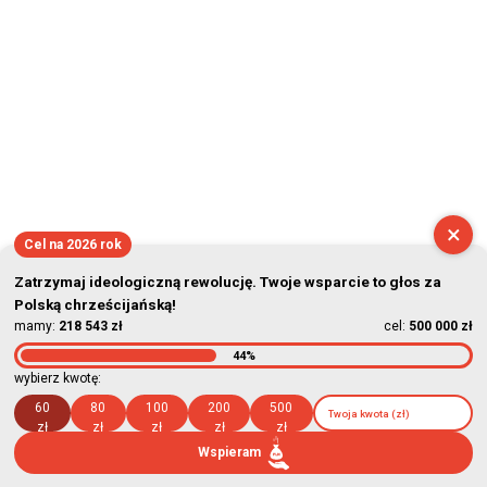
×
Cel na 2026 rok
Zatrzymaj ideologiczną rewolucję. Twoje wsparcie to głos za
Polską chrześcijańską!
mamy:
218 543 zł
cel:
500 000 zł
44%
wybierz kwotę:
60
80
100
200
500
zł
zł
zł
zł
zł
Wspieram