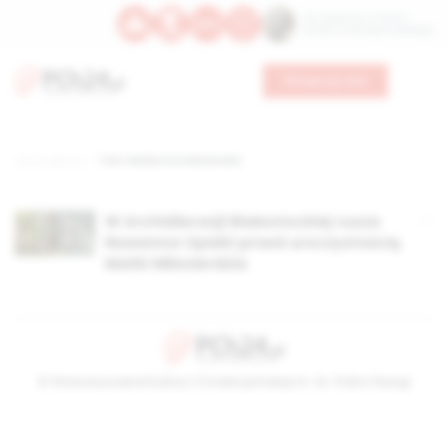
Św. Kajetana z Thieny
Bł. Edmunda Bojanowskiego
Wesprzyj nas
Strona główna
TAG: Matka Ostrobramska
W Archidiecezji Białostockiej rusza
Nowenna Opieki przed uroczystością
Matki Miłosierdzia
© Stowarzyszenie Kultury Chrześcijańskiej im. ks. Piotra Skargi
2026-08-07 13:38:04