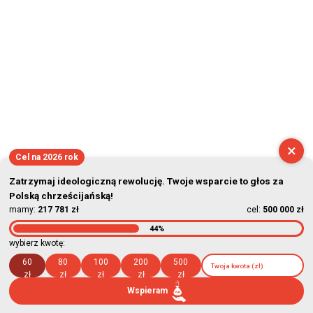
×
Cel na 2026 rok
Zatrzymaj ideologiczną rewolucję. Twoje wsparcie to głos za
Polską chrześcijańską!
mamy:
217 781 zł
cel:
500 000 zł
44%
wybierz kwotę:
60
80
100
200
500
zł
zł
zł
zł
zł
Wspieram