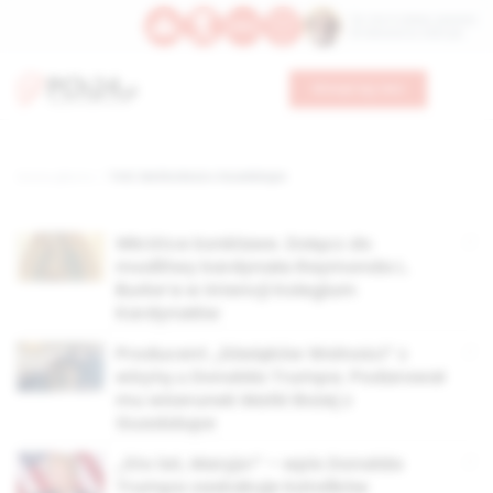
Św. Hormizdasa, papieża
Bł. Oktawiana, biskupa
Wesprzyj nas
Strona główna
TAG: Matka Boża z Guadalupe
Wkrótce konklawe. Dołącz do
modlitwy kardynała Raymonda L.
Burke’a w intencji Kolegium
Kardynałów
Producent „Dźwięków Wolności” z
wizytą u Donalda Trumpa. Podarował
mu wizerunek Matki Bożej z
Guadalupe
„Sto lat, Maryjo!” – wpis Donalda
Trumpa zaskakuje katolików