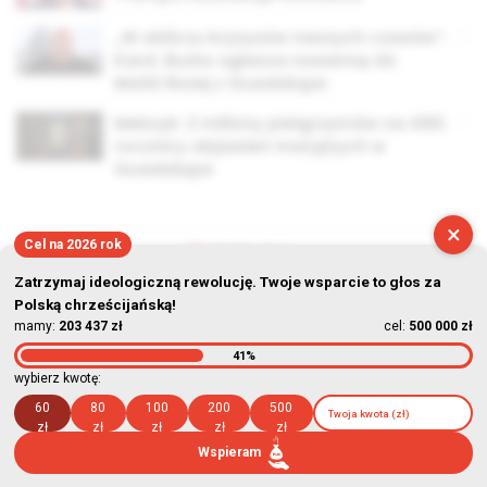
„W obliczu kryzysów naszych czasów”.
Kard. Burke ogłasza nowennę do
Matki Bożej z Guadalupe
Meksyk: 2 miliony pielgrzymów na 490.
rocznicy objawień maryjnych w
Guadalupe
×
Cel na 2026 rok
Zatrzymaj ideologiczną rewolucję. Twoje wsparcie to głos za
© Stowarzyszenie Kultury Chrześcijańskiej im. ks. Piotra Skargi
Polską chrześcijańską!
mamy:
203 437 zł
cel:
500 000 zł
2026-08-06 23:39:01
41%
wybierz kwotę:
60
80
100
200
500
zł
zł
zł
zł
zł
Wspieram