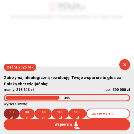
© Stowarzyszenie Kultury Chrześcijańskiej im. ks. Piotra Skargi
2026-08-09 04:59:48
×
Cel na 2026 rok
Zatrzymaj ideologiczną rewolucję. Twoje wsparcie to głos za
Polską chrześcijańską!
mamy:
218 543 zł
cel:
500 000 zł
44%
wybierz kwotę:
60
80
100
200
500
zł
zł
zł
zł
zł
Wspieram