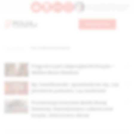
Św. Teresy Benedykty od Krzyża
Św. Kandydy Marii od Jezusa
Wesprzyj nas
Strona główna
TAG: matka boża śnieżna
Pogromczyni nieprzyjaciół Krzyża –
Matka Boża Śnieżna
Bp Zawitkowski: opowiedzcie się, czy
jesteście pobożni, czy bezbożni
Profanacja kościoła Matki Bożej
Śnieżnej. Namalowano odwrócone
krzyże, zniszczono obraz