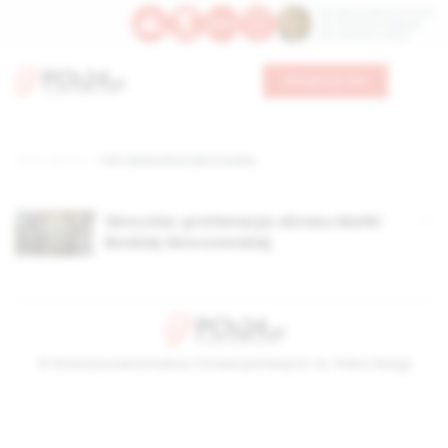
Św. Dominika Guzmana
Św. Emiliana, biskupa
Św. Zefiryna z Malii
Wesprzyj nas
Strona główna
TAG: Matka Boża Skoczowska
Skoczów: profanacja obrazu Matki
Boskiej Skoczowskiej
© Stowarzyszenie Kultury Chrześcijańskiej im. ks. Piotra Skargi
2026-08-08 13:46:20