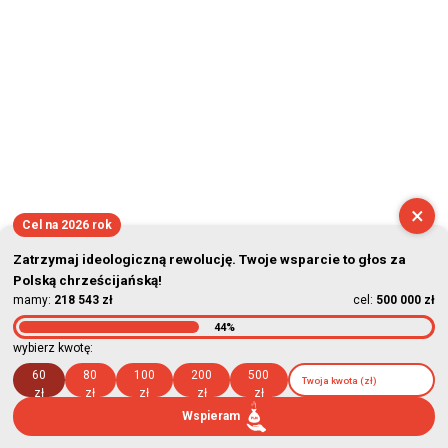
×
Cel na 2026 rok
Zatrzymaj ideologiczną rewolucję. Twoje wsparcie to głos za
Polską chrześcijańską!
mamy:
218 543 zł
cel:
500 000 zł
44%
wybierz kwotę:
60
80
100
200
500
zł
zł
zł
zł
zł
Wspieram