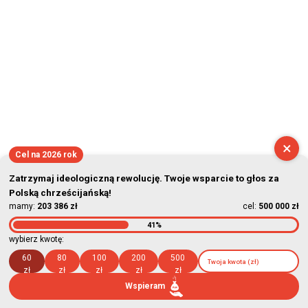
×
Cel na 2026 rok
Zatrzymaj ideologiczną rewolucję. Twoje wsparcie to głos za
Polską chrześcijańską!
mamy:
203 386 zł
cel:
500 000 zł
41%
wybierz kwotę:
60
80
100
200
500
zł
zł
zł
zł
zł
Wspieram