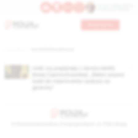
Św. Hormizdasa, papieża
Bł. Oktawiana, biskupa
Wesprzyj nas
Strona główna
TAG: Matka Boża płacząca
Łódź: Łzy popłynęły z obrazu Matki
Bożej Częstochowskiej. „Niebo wzywa
ludzi do nawrócenia i pokuty za
grzechy”
© Stowarzyszenie Kultury Chrześcijańskiej im. ks. Piotra Skargi
2026-08-06 17:44:28