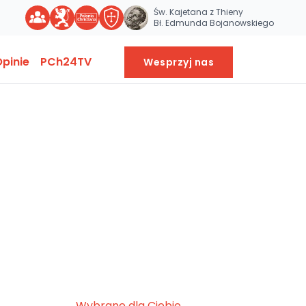
Św. Kajetana z Thieny
Bł. Edmunda Bojanowskiego
pinie
PCh24TV
Wesprzyj nas
Wybrane dla Ciebie