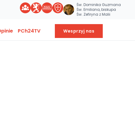
Św. Dominika Guzmana
Św. Emiliana, biskupa
Św. Zefiryna z Malii
pinie
PCh24TV
Wesprzyj nas