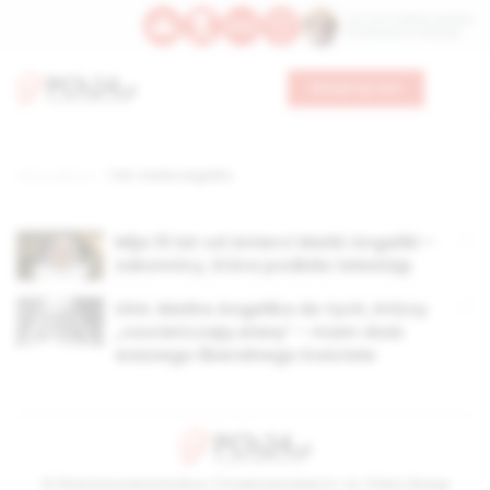
Św. Hormizdasa, papieża
Bł. Oktawiana, biskupa
Wesprzyj nas
Strona główna
TAG: matka angelika
Mija 10 lat od śmierci Matki Angeliki –
zakonnicy, która podbiła telewizję
USA: Matka Angelika do tych, którzy
„rozcieńczają wiarę” – mam dość
waszego liberalnego Kościoła
© Stowarzyszenie Kultury Chrześcijańskiej im. ks. Piotra Skargi