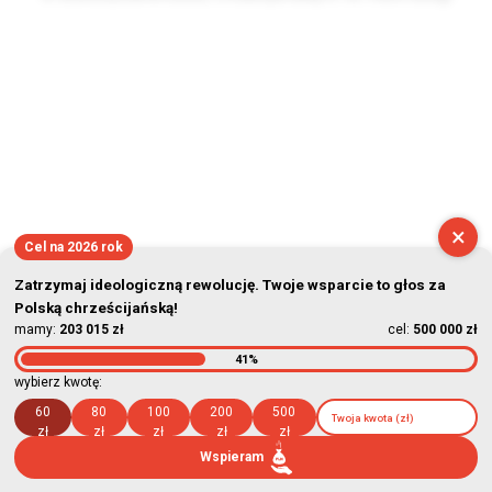
2026-08-06 04:27:35
×
Cel na 2026 rok
Zatrzymaj ideologiczną rewolucję. Twoje wsparcie to głos za
Polską chrześcijańską!
mamy:
203 015 zł
cel:
500 000 zł
41%
wybierz kwotę:
60
80
100
200
500
zł
zł
zł
zł
zł
Wspieram