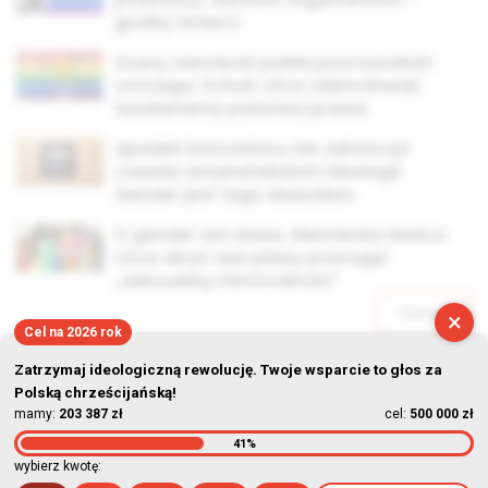
groźby śmierci
Znany niemiecki publicysta katolicki
ostrzega: Schulz chce zdemolować
fundamenty państwa prawa
Upadek komunizmu nie zakończył
czasów antykatolickich ideologii.
Gender jest tego dowodem
O gender ani słowa. Niemiecka lewica
chce ukryć swe plany promując
„seksualną różnorodność”
Starsze
×
Cel na 2026 rok
Zatrzymaj ideologiczną rewolucję. Twoje wsparcie to głos za
Polską chrześcijańską!
mamy:
203 387 zł
cel:
500 000 zł
41%
© Stowarzyszenie Kultury Chrześcijańskiej im. ks. Piotra Skargi
wybierz kwotę: