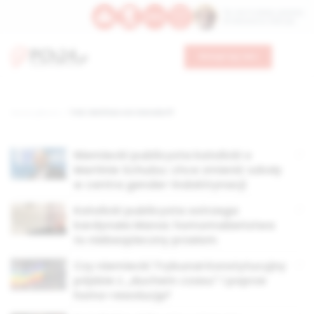
Św. Hormizdasa, papieża
Bł. Oktawiana, biskupa
Wesprzyj nas
Strona główna
TAG: Mathias von Gersdorff
Niemiecki publicysta katolicki o
Martinie Schulzu: chce zmienić szkoły
w centra gender-indoktrynacji
Katolicki publicysta ostrzega
kardynała Marxa: homomałżeństwa
to niebezpieczny przełom
Czy niemiecki Trybunał Konstytucyjny
pójdzie z „duchem czasu” i poprze
homo-rewolucję?