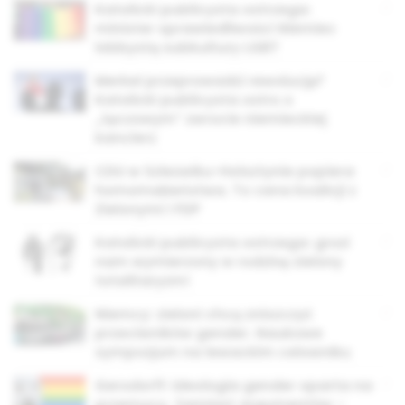
Katolicki publicysta ostrzega:
minister sprawiedliwości Niemiec
lobbystą subkultury LGBT
Merkel przeprowadzi rewolucję?
Katolicki publicysta ostro o
„tęczowym” zwrocie niemieckiej
kanclerz
CDU w Szlezwiku-Holsztynie popiera
homomałżeństwa. To cena koalicji z
Zielonymi i FDP
Katolicki publicysta ostrzega: grozi
nam wymierzony w rodzinę zielony
totalitaryzm!
Niemcy: zieloni chcą zniszczyć
przeciwników gender. Naukowe
sympozjum na lewackim celowniku
Gersdorff: ideologia gender oparta na
przemocy. Zamiast argumentów –