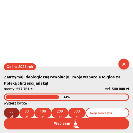
×
Cel na 2026 rok
Zatrzymaj ideologiczną rewolucję. Twoje wsparcie to głos za
Polską chrześcijańską!
mamy:
217 781 zł
cel:
500 000 zł
44%
wybierz kwotę:
60
80
100
200
500
zł
zł
zł
zł
zł
Wspieram