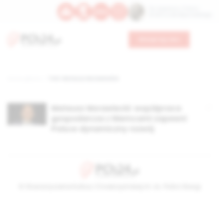
Św. Kajetana z Thieny
Bł. Edmunda Bojanowskiego
Wesprzyj nas
Strona główna
TAG: Mateusz Morawieckie
Mateusz Morawiecki: współpraca
gospodarcza z Niemcami zapewni
Polsce dynamiczny rozwój
© Stowarzyszenie Kultury Chrześcijańskiej im. ks. Piotra Skargi
2026-08-07 12:45:32