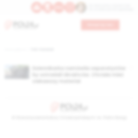
Św. Wawrzyńca, męczennika
Św. Amadeusza Portugalskiego
Wesprzyj nas
Strona główna
TAG: materiał
Dziennikarka namówiła separatystów
by ostrzelali Ukraińców. Chciała mieć
ciekawszy materiał
© Stowarzyszenie Kultury Chrześcijańskiej im. ks. Piotra Skargi
2026-08-10 05:19:29