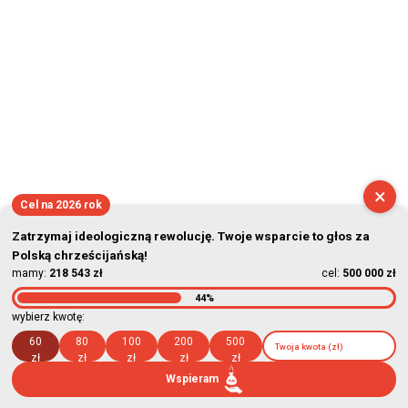
×
Cel na 2026 rok
Zatrzymaj ideologiczną rewolucję. Twoje wsparcie to głos za
Polską chrześcijańską!
mamy:
218 543 zł
cel:
500 000 zł
44%
wybierz kwotę:
60
80
100
200
500
zł
zł
zł
zł
zł
Wspieram