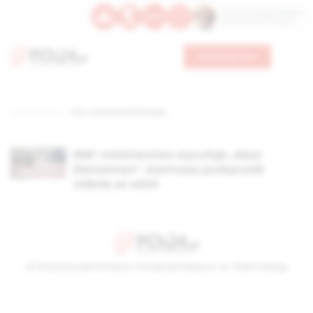
Św. Hormizdasa, papieża
Bł. Oktawiana, biskupa
Wesprzyj nas
Strona główna
TAG: materiał edukacyjny
RMF: ministerstwo wycofuje „Nasz
Elementarz”. Darmowy podręcznik
zniknie ze szkół
© Stowarzyszenie Kultury Chrześcijańskiej im. ks. Piotra Skargi
2026-08-06 01:16:27