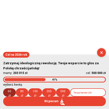
×
Cel na 2026 rok
Zatrzymaj ideologiczną rewolucję. Twoje wsparcie to głos za
Polską chrześcijańską!
mamy:
203 015 zł
cel:
500 000 zł
41%
wybierz kwotę:
60
80
100
200
500
zł
zł
zł
zł
zł
Wspieram