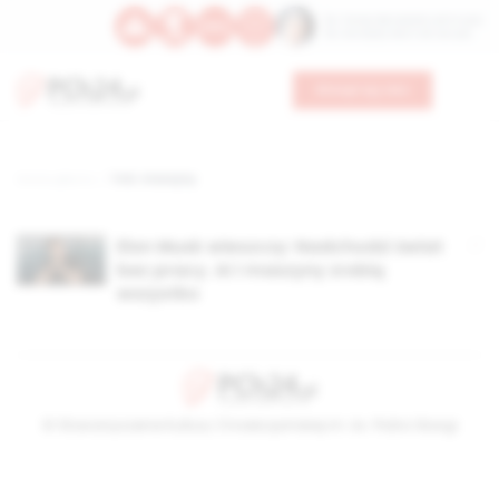
Św. Teresy Benedykty od Krzyża
Św. Kandydy Marii od Jezusa
Wesprzyj nas
Strona główna
TAG: maszyny
Elon Musk wieszczy: Nadchodzi świat
bez pracy. AI i maszyny zrobią
wszystko
© Stowarzyszenie Kultury Chrześcijańskiej im. ks. Piotra Skargi
2026-08-09 10:07:22