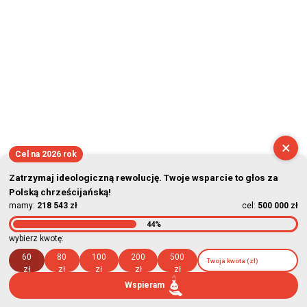
×
Cel na 2026 rok
Zatrzymaj ideologiczną rewolucję. Twoje wsparcie to głos za
Polską chrześcijańską!
mamy:
218 543 zł
cel:
500 000 zł
44%
wybierz kwotę:
60
80
100
200
500
zł
zł
zł
zł
zł
Wspieram