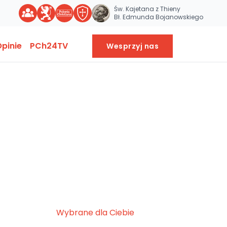
Św. Kajetana z Thieny
Bł. Edmunda Bojanowskiego
pinie
PCh24TV
Wesprzyj nas
Wybrane dla Ciebie