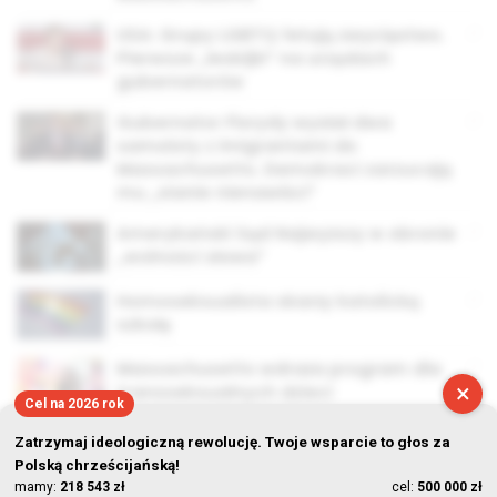
USA: Grupy LGBTQ fetują zwycięstwo.
Pierwsze „lesbijki” na urzędach
gubernatorów
Gubernator Florydy wysłał dwa
samoloty z imigrantami do
Massachusetts. Demokraci zarzucają
mu „sianie nienawiści”
Amerykański Sąd Najwyższy w obronie
„wolności słowa”
Homoseksualista skarży katolicką
szkołę
Massachusetts wdraża program dla
×
transseksualnych dzieci
Cel na 2026 rok
Zatrzymaj ideologiczną rewolucję. Twoje wsparcie to głos za
Polską chrześcijańską!
mamy:
218 543 zł
cel:
500 000 zł