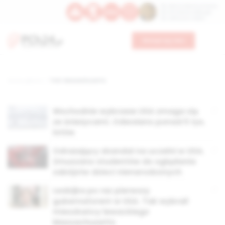
Św. Dominika Guzmana
Św. Emiliana, biskupa
Św. Zefiryna z Malii
Wesprzyj nas
Strona główna
TAG: Massachusetts
Wschodnie wybrzeże USA zmaga się
ze śnieżycami. Odwołano ponad 5 tys.
lotów
Odrażający skandal na uczelni w USA.
Zmuszano studentów do oglądania
zabójstw dzieci nienarodzonych
Lesbijka po raz pierwszy
gubernatorem w USA. Tak wybrali
mieszkańcy lewackiego
Massachusetts