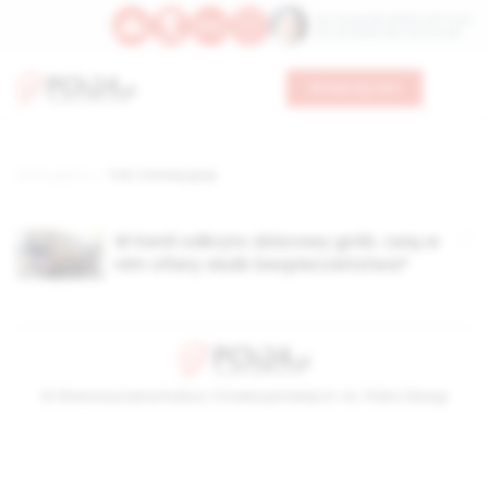
Św. Teresy Benedykty od Krzyża
Św. Kandydy Marii od Jezusa
Wesprzyj nas
Strona główna
TAG: masowy grup
W Kenii odkryto zbiorowy grób. Leżą w
nim ofiary służb bezpieczeństwa?
© Stowarzyszenie Kultury Chrześcijańskiej im. ks. Piotra Skargi
2026-08-09 11:14:39