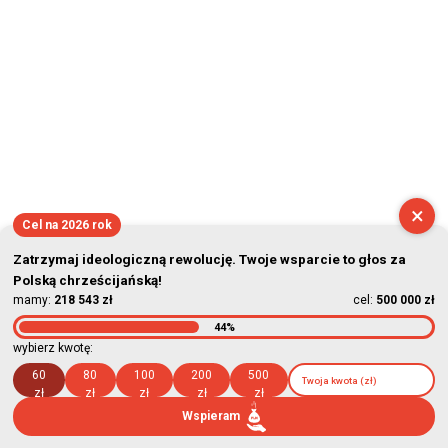
×
Cel na 2026 rok
Zatrzymaj ideologiczną rewolucję. Twoje wsparcie to głos za
Polską chrześcijańską!
mamy:
218 543 zł
cel:
500 000 zł
44%
wybierz kwotę:
60
80
100
200
500
zł
zł
zł
zł
zł
Wspieram