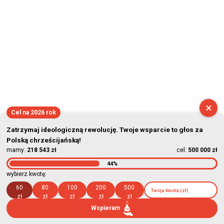
×
Cel na 2026 rok
Zatrzymaj ideologiczną rewolucję. Twoje wsparcie to głos za
Polską chrześcijańską!
mamy:
218 543 zł
cel:
500 000 zł
44%
wybierz kwotę:
60
80
100
200
500
zł
zł
zł
zł
zł
Wspieram