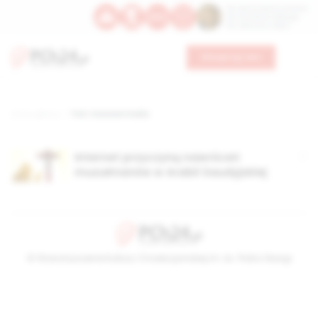
Św. Dominika Guzmana
Św. Emiliana, biskupa
Św. Zefiryna z Malii
Wesprzyj nas
Strona główna
TAG: masowe media
Internet przyczyną nawróceń
muzułmanów w Arabii Saudyjskiej
© Stowarzyszenie Kultury Chrześcijańskiej im. ks. Piotra Skargi
2026-08-08 11:31:14