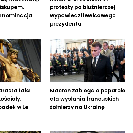
biskupem.
protesty po bluźnierczej
a nominacja
wypowiedzi lewicowego
prezydenta
arasta fala
Macron zabiega o poparcie
ościoły.
dla wysłania francuskich
padek w Le
żołnierzy na Ukrainę