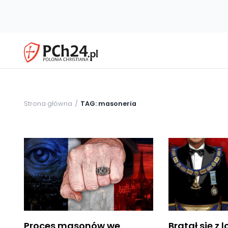
Strona główna
TAG: masoneria
Proces masonów we
Bratał się z