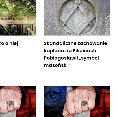
o o niej
Skandaliczne zachowanie
kapłana na Filipinach.
Pobłogosławił „symbol
masoński”