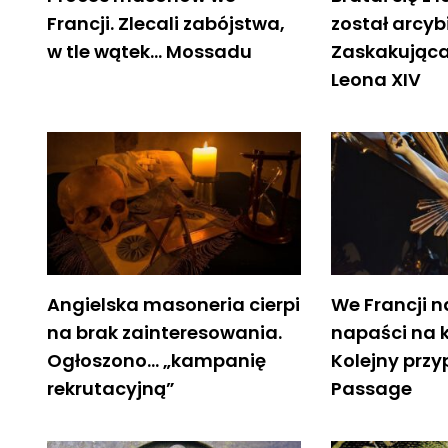
Francji. Zlecali zabójstwa,
został arcy
w tle wątek… Mossadu
Zaskakując
Leona XIV
Angielska masoneria cierpi
We Francji n
na brak zainteresowania.
napaści na k
Ogłoszono… „kampanię
Kolejny przy
rekrutacyjną”
Passage