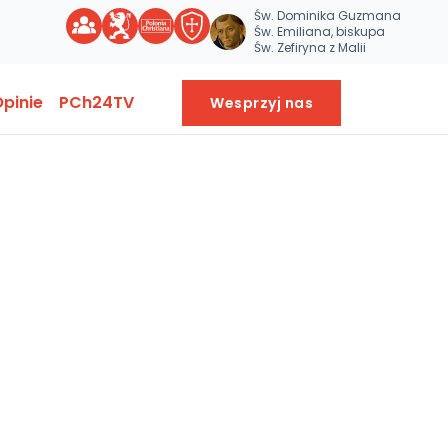
Św. Dominika Guzmana
Św. Emiliana, biskupa
Św. Zefiryna z Malii
pinie
PCh24TV
Wesprzyj nas