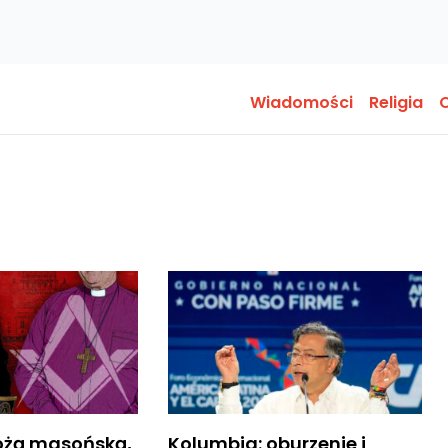
Wiadomości
Religia
O
 lożą masońską,
Kolumbia: oburzenie i